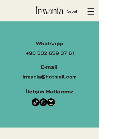
Sepet
Whatsapp
+90 532 659 37 61
E-mail
irmania@hotmail.com
İletşim Hatlarımız