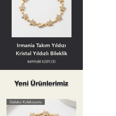
Irmania Takım Yıldızı
İrmania - Işığın M
Kristal Yıldızlı Bileklik
Normal Fiyat
İndirimli Fiyat
₺319,00
₺289,00
Yeni Ürünlerimiz
Galaksi Koleksiyonu