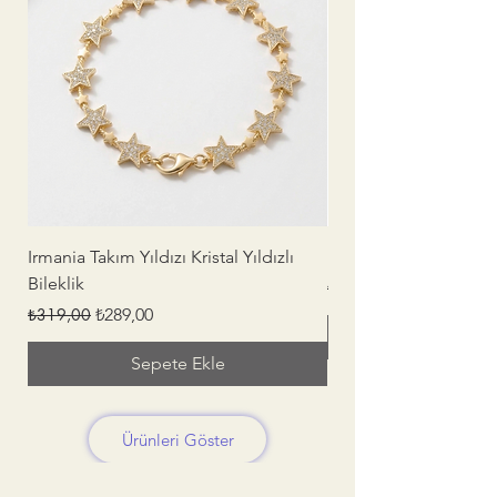
Irmania Takım Yıldızı Kristal Yıldızlı
İrmania - Işığın Merke
Bileklik
Normal Fiyat
₺189,00
Normal Fiyat
İndirimli Fiyat
₺319,00
₺289,00
Sepete Ekle
Ürünleri Göster